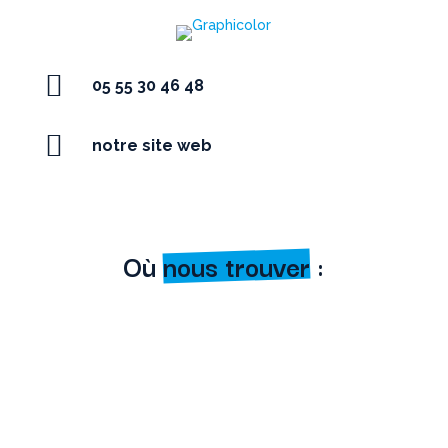

05 55 30 46 48

notre site web
Où
nous trouver
: