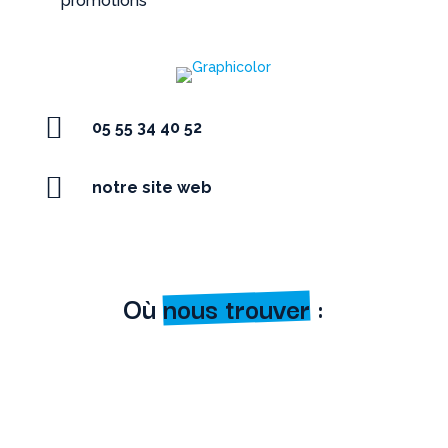
promotions

05 55 34 40 52

notre site web
Où
nous trouver
: